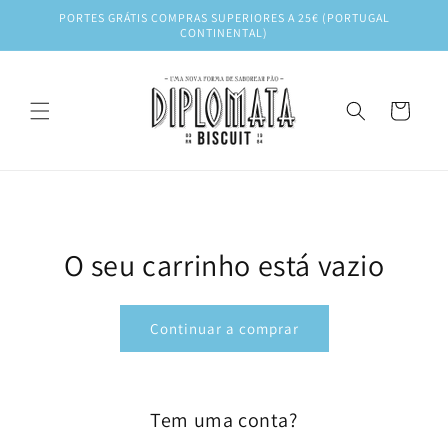
Saltar
PORTES GRÁTIS COMPRAS SUPERIORES A 25€ (PORTUGAL
para o
CONTINENTAL)
conteúdo
Carrinho
O seu carrinho está vazio
Continuar a comprar
Tem uma conta?