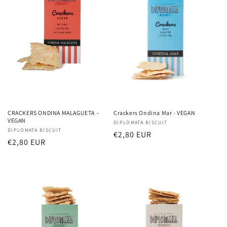
o
:
Crackers Ondina Mar - VEGAN
CRACKERS ONDINA MALAGUETA –
VEGAN
Fornecedor:
DIPLOMATA BISCUIT
Fornecedor:
DIPLOMATA BISCUIT
Preço
€2,80 EUR
Preço
€2,80 EUR
normal
normal