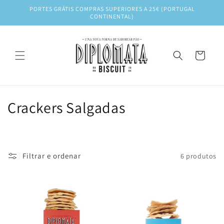
Saltar
PORTES GRÁTIS COMPRAS SUPERIORES A 25€ (PORTUGAL
para o
CONTINENTAL)
conteúdo
Carrinho
C
Crackers Salgadas
o
l
Filtrar e ordenar
6 produtos
e
ç
ã