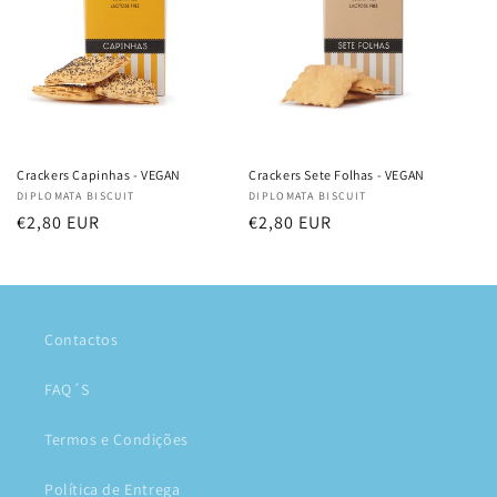
Crackers Capinhas - VEGAN
Crackers Sete Folhas - VEGAN
Fornecedor:
DIPLOMATA BISCUIT
Fornecedor:
DIPLOMATA BISCUIT
Preço
€2,80 EUR
Preço
€2,80 EUR
normal
normal
Contactos
FAQ´S
Termos e Condições
Política de Entrega