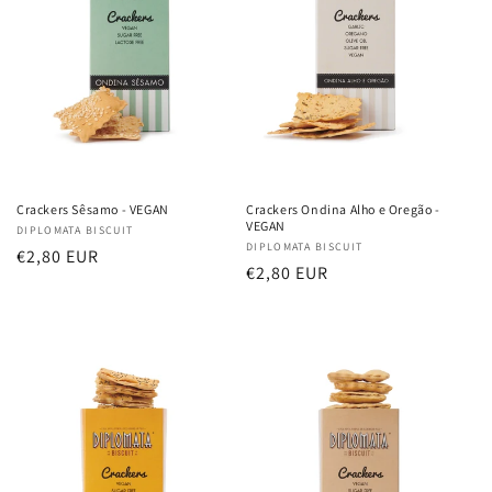
Crackers Sêsamo - VEGAN
Crackers Ondina Alho e Oregão -
VEGAN
Fornecedor:
DIPLOMATA BISCUIT
Fornecedor:
DIPLOMATA BISCUIT
Preço
€2,80 EUR
Preço
€2,80 EUR
normal
normal