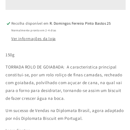
ROLO
ROLO
DE
DE
GOIABADA
GOIABADA
Recolha disponível em
R. Domingos Ferreira Pinto Bastos 25
Normalmente pronto em 2-4 dias
Ver informações da loja
150g
TORRADA ROLO DE GOIABADA: A caracteristica principal
constitui-se, por um rolo roliço de finas camadas, recheado
com goiabada, polvilhado com açucar de cana, na qual vai
para o forno para desidratar, tornando-se assim um biscuit
de fazer crescer água na boca.
Um sucesso de Vendas na
Diplomata
Brasil, agora adaptado
por nós
Diplomata
Biscuit em Portugal.