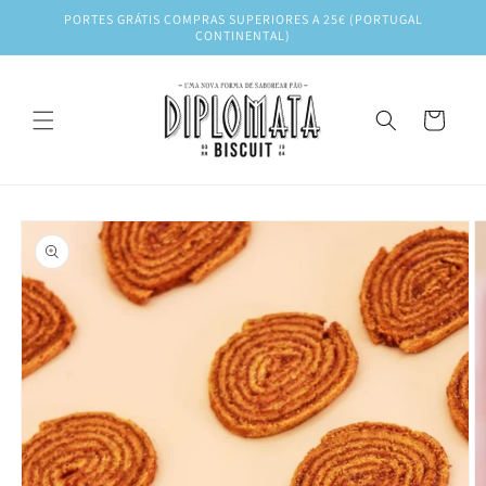
Saltar
PORTES GRÁTIS COMPRAS SUPERIORES A 25€ (PORTUGAL
para o
CONTINENTAL)
conteúdo
Carrinho
Saltar para
a
informação
do produto