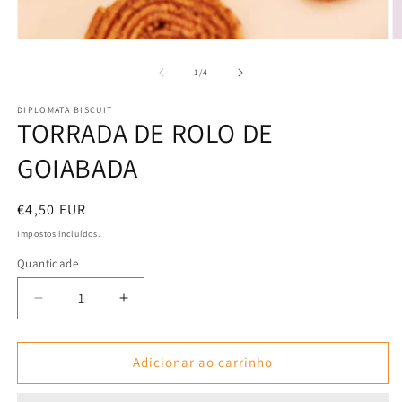
Abrir
Ab
conteúdo
c
multimédia
m
de
1
/
4
1
2
em
e
DIPLOMATA BISCUIT
modal
m
TORRADA DE ROLO DE
GOIABADA
Preço
€4,50 EUR
normal
Impostos incluídos.
Quantidade
Quantidade
Diminuir
Aumentar
a
a
quantidade
quantidade
de
de
Adicionar ao carrinho
TORRADA
TORRADA
DE
DE