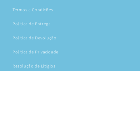
Termos e Condições
Política de Entrega
Política de Devolução
Política de Privacidade
Resolução de Litígios
Livro de Reclamações Electrónico
Facebook
Instagram
Métodos
© 2026,
Diplomata Biscuit
Com tecnologia Shopify
de